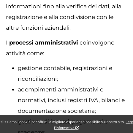
informazioni fino alla verifica dei dati, alla
registrazione e alla condivisione con le
altre funzioni aziendali.
I
processi amministrativi
coinvolgono
attività come:
gestione contabile, registrazioni e
riconciliazioni;
adempimenti amministrativi e
normativi, inclusi registri IVA, bilanci e
documentazione societaria;
gestione di incassi, pagamenti e
tilizziamo i cookie per offrirti la migliore esperienza possibile sul nostro sito.
Leg
l'informativa
scadenze;