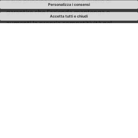
Il suo principale obiettivo è quello di
Personalizza i consensi
garantire che l’azienda mantenga o
Accetta tutti e chiudi
aumenti la propria competitività nel
mercato e che sia in grado di adattarsi e
prosperare in un ambiente in costante
evoluzione.
Questa attività viene generalmente
effettuata da una
società consulenza
strategica aziendale
o da un consulente
professionista, che oltre ad avere i requisiti
e le competenze necessarie per svolgere
questo tipo di mansione, come ad