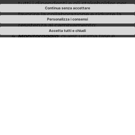
tutti i dipendenti e gli stakeholder per
Continua senza accettare
favorire la collaborazione e ridurre la
Personalizza i consensi
resistenza al cambiamento;
Accetta tutti e chiudi
Monitoraggio
: quest’ultima fase è
essenziale per valutare l’efficacia delle
azioni intraprese e apportare eventuali
aggiustamenti. Essa prevede il
controllo continuo dei progressi
rispetto agli obiettivi prefissati e
l’adattamento delle strategie in base ai
risultati ottenuti.
Quali sono i segnali che